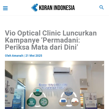
C
Lewati
Main
Cari
a
ke
r
Menu
i
konten
Vio Optical Clinic Luncurkan
Kampanye ‘Permadani:
Periksa Mata dari Dini’
Oleh
Amanah
|
21 Mei 2025