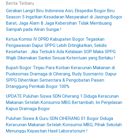
Berita Terbaru
Gerakan Langit Biru Indonesia Asri, Ekspedisi Bogor Biru
Season 5 Ingatkan Kesadaran Masyarakat di Jasinga Bogor
Barat, Jaga Alam & Jaga Kebersihan Tidak Membuang
Sampah pada Aliran Sungai !
Ketua Komisi IV DPRD Kabupaten Bogor Tegaskan
Pengawasan Dapur SPPG Lebih Ditingkatkan, Sekdis
Kesehatan : Jika Terbukti Ada Kelalaian SOP Maka SPPG
Wajib Dikenakan Sanksi Sesuai Ketentuan yang Berlaku !
Bupati Bogor Tinjau Para Korban Keracunan Makanan di
Puskesmas Dramaga di Ciherang, Rudy Susmanto: Dapur
SPPG Dihentikan Sementara & Pengobatan Pasien
Ditanggung Pemkab Bogor 100%
UPDATE Puluhan Siswa SDN Ciherang 1 Diduga Keracunan
Makanan Setelah Konsumsi MBG Bertambah, Ini Penjelasan
Kapus Dramaga Bogor
Puluhan Siswa & Guru SDN CIHERANG 01 Bogor Diduga
Keracunan Makanan Setelah Konsumsi MBG, Pihak Sekolah
Menunggu Kepastian Hasil Laboratorium !