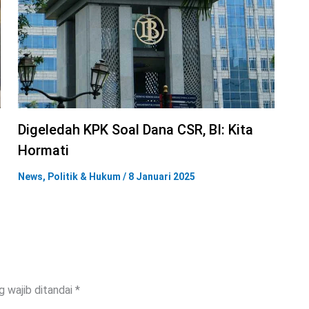
Digeledah KPK Soal Dana CSR, BI: Kita
Hormati
News
,
Politik & Hukum
/
8 Januari 2025
g wajib ditandai
*