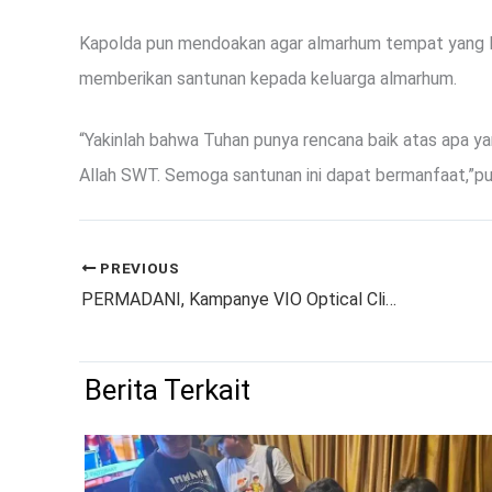
Kapolda pun mendoakan agar almarhum tempat yang layak 
memberikan santunan kepada keluarga almarhum.
“Yakinlah bahwa Tuhan punya rencana baik atas apa ya
Allah SWT. Semoga santunan ini dapat bermanfaat,”p
PREVIOUS
PERMADANI, Kampanye VIO Optical Clinic Buka Harapan Baru Cegah Mata Minus Sejak Dini
Berita Terkait