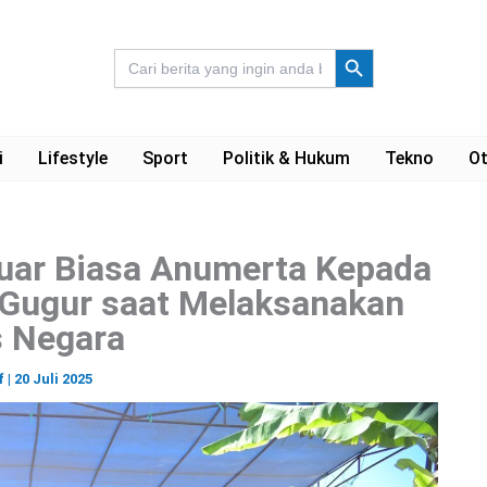
Search Button
Search
for:
i
Lifestyle
Sport
Politik & Hukum
Tekno
Ot
Luar Biasa Anumerta Kepada
 Gugur saat Melaksanakan
 Negara
f
|
20 Juli 2025