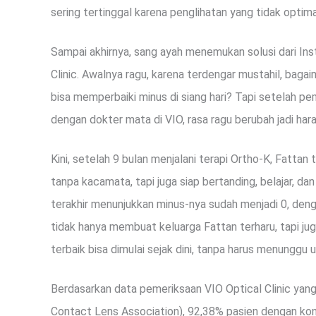
sering tertinggal karena penglihatan yang tidak optima
Sampai akhirnya, sang ayah menemukan solusi dari Ins
Clinic. Awalnya ragu, karena terdengar mustahil, bagai
bisa memperbaiki minus di siang hari? Tapi setelah p
dengan dokter mata di VIO, rasa ragu berubah jadi har
Kini, setelah 9 bulan menjalani terapi Ortho-K, Fattan 
tanpa kacamata, tapi juga siap bertanding, belajar, d
terakhir menunjukkan minus-nya sudah menjadi 0, dengan
tidak hanya membuat keluarga Fattan terharu, tapi j
terbaik bisa dimulai sejak dini, tanpa harus menunggu 
Berdasarkan data pemeriksaan VIO Optical Clinic yang 
Contact Lens Association), 92,38% pasien dengan kon