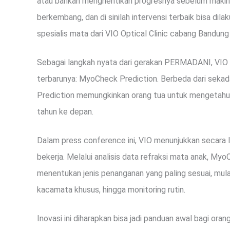
atau bahkan menghentikan progresnya sebelum makin t
berkembang, dan di sinilah intervensi terbaik bisa dilak
spesialis mata dari VIO Optical Clinic cabang Bandung 
Sebagai langkah nyata dari gerakan PERMADANI, VIO 
terbarunya: MyoCheck Prediction. Berbeda dari sekad
Prediction memungkinkan orang tua untuk mengetahui
tahun ke depan.
Dalam press conference ini, VIO menunjukkan secara l
bekerja. Melalui analisis data refraksi mata anak, M
menentukan jenis penanganan yang paling sesuai, mula
kacamata khusus, hingga monitoring rutin.
Inovasi ini diharapkan bisa jadi panduan awal bagi or