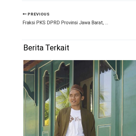
PREVIOUS
Fraksi PKS DPRD Provinsi Jawa Barat, Mendesak Pihak Terkait Usut Tuntas Tragedi Garut Renggut 3 Korban Jiwa
Berita Terkait