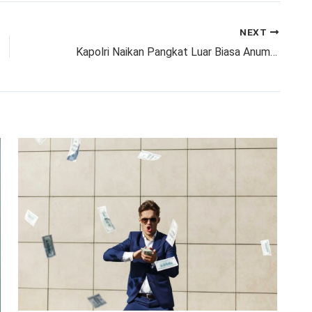
NEXT
Kapolri Naikan Pangkat Luar Biasa Anumerta Kepada Alm Bripka Cecep yang Gugur saat Melaksanakan Tugas Negara