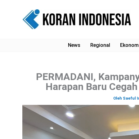
Lewati
ke
konten
News
Regional
Ekonom
PERMADANI, Kampanye 
Harapan Baru Cegah 
Oleh
Saeful