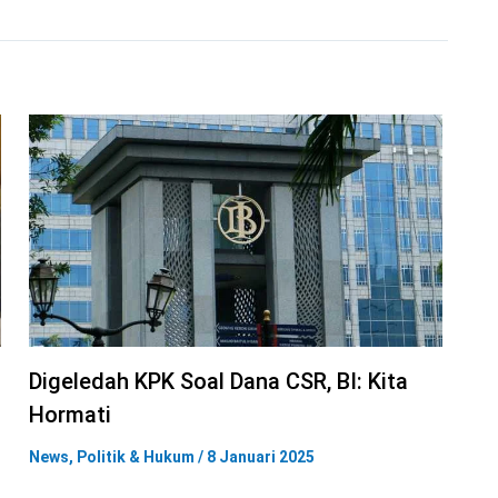
Digeledah KPK Soal Dana CSR, BI: Kita
Hormati
News
,
Politik & Hukum
/
8 Januari 2025