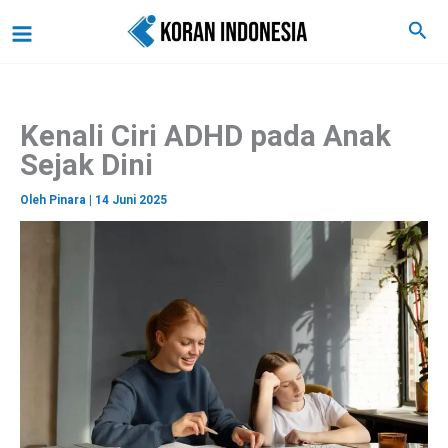
C
Lewati
Main
Cari
a
ke
r
Menu
i
konten
Kenali Ciri ADHD pada Anak
Sejak Dini
Oleh
Pinara
|
14 Juni 2025