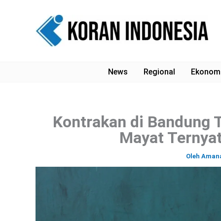
Lewati
ke
konten
News
Regional
Ekonom
Kontrakan di Bandung T
Mayat Ternya
Oleh
Aman