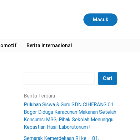
C
a
r
Masuk
i
omotif
Berita Internasional
Cari
Berita Terbaru
Puluhan Siswa & Guru SDN CIHERANG 01
Bogor Diduga Keracunan Makanan Setelah
Konsumsi MBG, Pihak Sekolah Menunggu
Kepastian Hasil Laboratorium !
Semarak Kemerdekaan RI ke – 81,