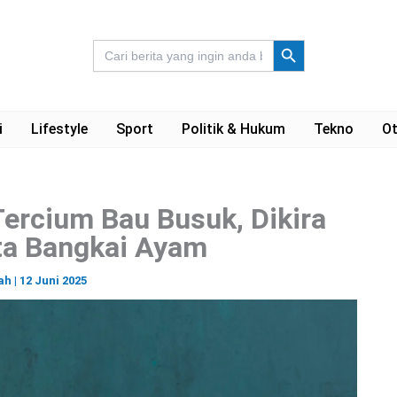
Search Button
Search
for:
i
Lifestyle
Sport
Politik & Hukum
Tekno
Ot
ercium Bau Busuk, Dikira
ta Bangkai Ayam
ah
|
12 Juni 2025