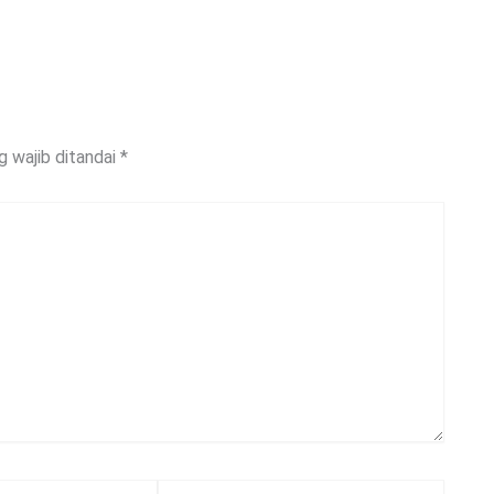
g wajib ditandai
*
Situs