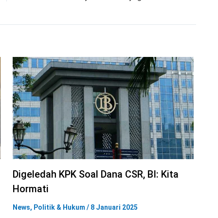
Digeledah KPK Soal Dana CSR, BI: Kita
Hormati
News
,
Politik & Hukum
/
8 Januari 2025