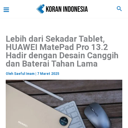
C
Lewati
Main
Cari
a
ke
r
Menu
i
konten
Lebih dari Sekadar Tablet,
HUAWEI MatePad Pro 13.2
Hadir dengan Desain Canggih
dan Baterai Tahan Lama
Oleh
Saeful Imam
|
7 Maret 2025