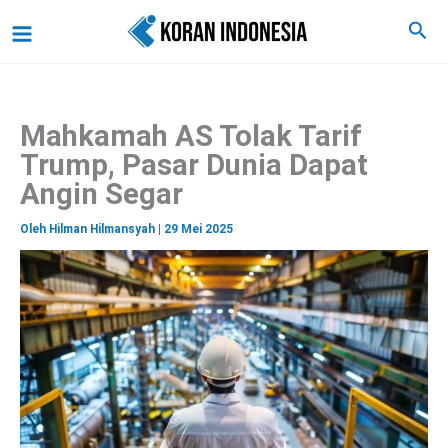
C
Lewati
Main
Cari
a
ke
r
Menu
i
konten
Mahkamah AS Tolak Tarif
Trump, Pasar Dunia Dapat
Angin Segar
Oleh
Hilman Hilmansyah
|
29 Mei 2025