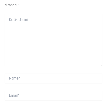
ditandai
*
Ketik
di
sini..
Name*
Email*