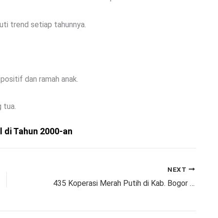
ti trend setiap tahunnya.
ositif dan ramah anak.
 tua.
 di Tahun 2000-an
NEXT
435 Koperasi Merah Putih di Kab. Bogor Siap Beroperasi, Bupati Bogor : Gunakan Kesempatan Emas Sebaik Baiknya !