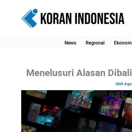
Lewati
ke
konten
News
Regional
Ekonom
Menelusuri Alasan Dibal
Oleh
Agn