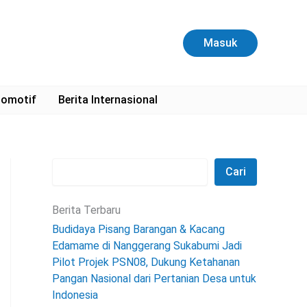
C
a
r
Masuk
i
omotif
Berita Internasional
Cari
Berita Terbaru
Budidaya Pisang Barangan & Kacang
Edamame di Nanggerang Sukabumi Jadi
Pilot Projek PSN08, Dukung Ketahanan
Pangan Nasional dari Pertanian Desa untuk
Indonesia