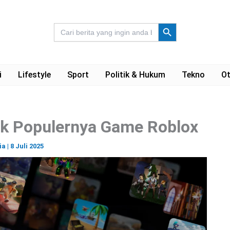
Search Button
Search
for:
i
Lifestyle
Sport
Politik & Hukum
Tekno
Ot
ik Populernya Game Roblox
ia
|
8 Juli 2025