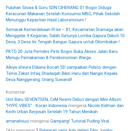
Puluhan Siswa & Guru SDN CIHERANG 01 Bogor Diduga
Keracunan Makanan Setelah Konsumsi MBG, Pihak Sekolah
Menunggu Kepastian Hasil Laboratorium !
Semarak Kemerdekaan RI ke – 81, Kecamatan Dramaga akan
Menggelar 9 Kegiatan, Salah Satunya Lomba Gapura Diikuti 10
Desa, 3 Desa Ini Tengah Bangun Gapura untuk Dilombakan !
PKTD 20 Juta Pemdes Petir Bogor Buka Akses Jalan Baru
Menuju Pemakaman & Perekonomian Warga
Alkiya sheyra Eldiana Bocah SD sampaikan Pidato dengan
Tema Zakat Infaq Shadaqah Bikin Haru dan Nangis Kepala
Desa Nanggerang, Unang Suwandi!
Komentar
Unit Baru SEVENTEEN, CxM Resmi Debut dengan Mini Album
“HYPE VIBES” - Koran Indonesia
mengenai
Nicole Kidman dan
Keith Urban Berpisah Setelah 19 Tahun Menikah
amanahsuci
mengenai
Gampang! Tutorial Puding Viral
Okta
mengenai
3 Pelajaran yang Ada dalam Film Jumbo