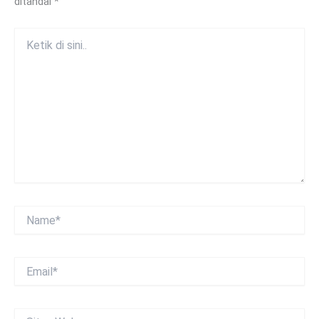
ditandai
*
Ketik
di
sini..
Name*
Email*
Situs