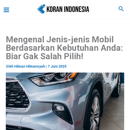
C
Lewati
Main
Cari
a
ke
r
Menu
i
konten
Mengenal Jenis-jenis Mobil
Berdasarkan Kebutuhan Anda:
Biar Gak Salah Pilih!
Oleh
Hilman Hilmansyah
|
7 Juni 2025