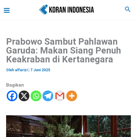
C
Lewati
Main
Cari
a
ke
r
Menu
i
konten
Prabowo Sambut Pahlawan
Garuda: Makan Siang Penuh
Keakraban di Kertanegara
Oleh
alfarizi
|
7 Juni 2025
Bagikan