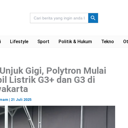
Search Button
Search
for:
i
Lifestyle
Sport
Politik & Hukum
Tekno
Ot
Unjuk Gigi, Polytron Mulai
l Listrik G3+ dan G3 di
akarta
 Imam
|
21 Juli 2025