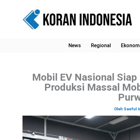
Lewati
ke
konten
News
Regional
Ekonom
Mobil EV Nasional Siap 
Produksi Massal Mobi
Purw
Oleh
Saeful