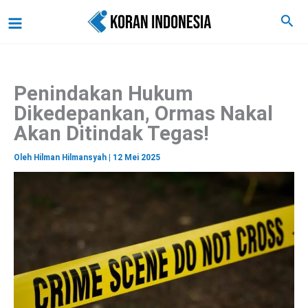
C
Lewati
Main
Cari
a
ke
r
Menu
i
konten
Penindakan Hukum
Dikedepankan, Ormas Nakal
Akan Ditindak Tegas!
Oleh
Hilman Hilmansyah
|
12 Mei 2025