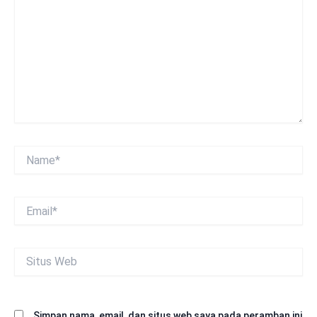
sini..
Name*
Email*
Situs
Web
Simpan nama, email, dan situs web saya pada peramban ini