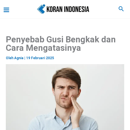
C
Lewati
Main
Cari
a
ke
r
Menu
i
konten
Penyebab Gusi Bengkak dan
Cara Mengatasinya
Oleh
Agnia
|
19 Februari 2025