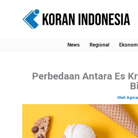
Lewati
ke
konten
News
Regional
Ekonom
Perbedaan Antara Es Kr
B
Oleh
Agni