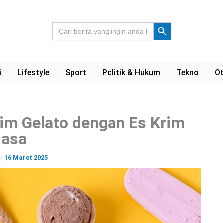
Search Button
Search
for:
i
Lifestyle
Sport
Politik & Hukum
Tekno
Ot
im Gelato dengan Es Krim
iasa
a
|
16 Maret 2025