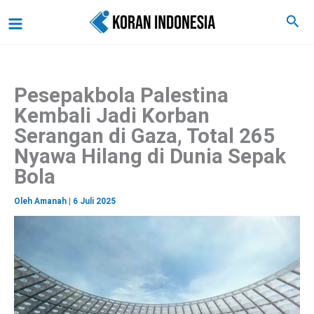
C
Lewati
Main
Cari
a
ke
r
Menu
i
konten
Pesepakbola Palestina
Kembali Jadi Korban
Serangan di Gaza, Total 265
Nyawa Hilang di Dunia Sepak
Bola
Oleh
Amanah
|
6 Juli 2025