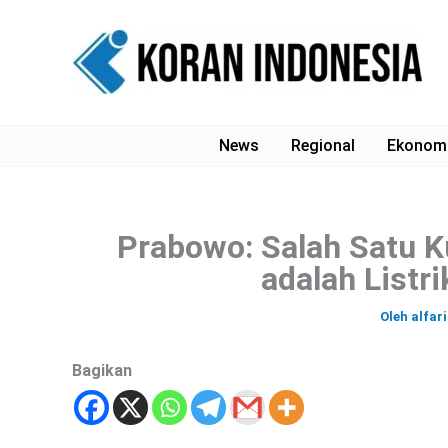
Lewati
ke
konten
News
Regional
Ekonom
Prabowo: Salah Satu 
adalah Listr
Oleh
alfar
Bagikan