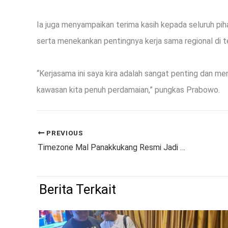
Ia juga menyampaikan terima kasih kepada seluruh pih
serta menekankan pentingnya kerja sama regional di t
“Kerjasama ini saya kira adalah sangat penting dan me
kawasan kita penuh perdamaian,” pungkas Prabowo.
PREVIOUS
Timezone Mal Panakkukang Resmi Jadi Venue Terbesar di Makassar, Hadirkan 110 Permainan Seru
Berita Terkait