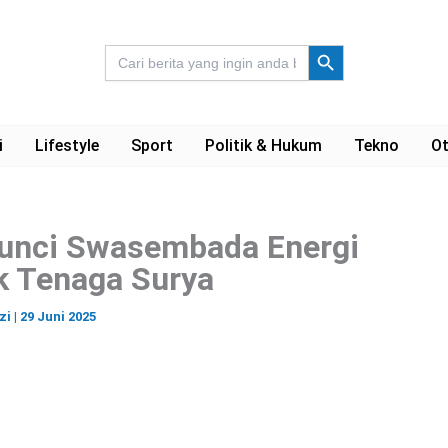
Search Button
Search
for:
i
Lifestyle
Sport
Politik & Hukum
Tekno
Ot
Kunci Swasembada Energi
ik Tenaga Surya
izi
|
29 Juni 2025