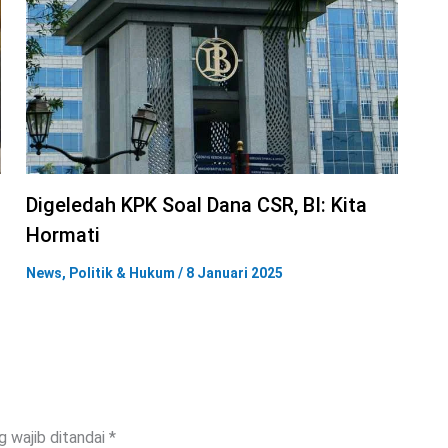
Digeledah KPK Soal Dana CSR, BI: Kita
Hormati
News
,
Politik & Hukum
/
8 Januari 2025
g wajib ditandai
*