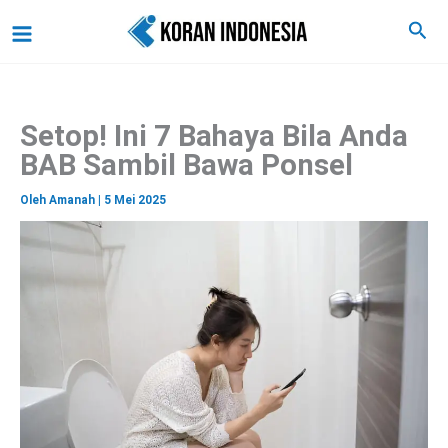
C
Lewati
Main
Cari
a
ke
r
Menu
i
konten
Setop! Ini 7 Bahaya Bila Anda
BAB Sambil Bawa Ponsel
Oleh
Amanah
|
5 Mei 2025