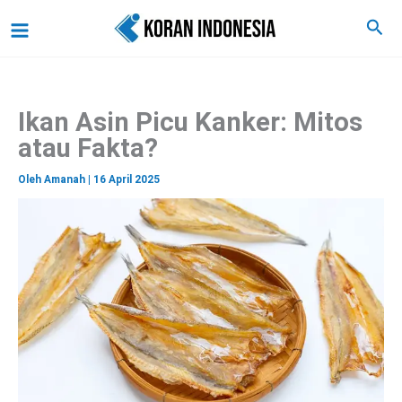
C
Lewati
Main
Cari
a
ke
r
Menu
i
konten
Ikan Asin Picu Kanker: Mitos
atau Fakta?
Oleh
Amanah
|
16 April 2025