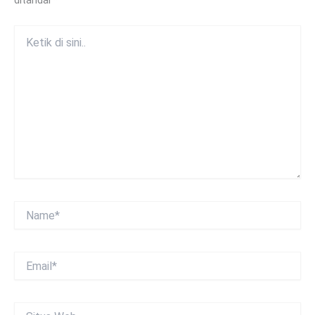
Ketik
di
sini..
Name*
Email*
Situs