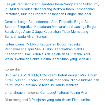
Tasyakuran Gapoktan Sejahtera Desa Nanggerang Sukabumi,
PT MBI & Pemdes Nanggerang Berkomitmen Kembangkan
Pertanian, Dukung Program Ketahanan Pangan Nasional
Gerakan Langit Biru Indonesia Asri, Ekspedisi Bogor Biru
Season 5 Ingatkan Kesadaran Masyarakat di Jasinga Bogor
Barat, Jaga Alam & Jaga Kebersihan Tidak Membuang
Sampah pada Aliran Sungai !
Ketua Komisi IV DPRD Kabupaten Bogor Tegaskan
Pengawasan Dapur SPPG Lebih Ditingkatkan, Sekdis
Kesehatan : Jika Terbukti Ada Kelalaian SOP Maka SPPG
Wajib Dikenakan Sanksi Sesuai Ketentuan yang Berlaku !
Komentar
Unit Baru SEVENTEEN, CxM Resmi Debut dengan Mini Album
“HYPE VIBES” - Koran Indonesia
mengenai
Nicole Kidman dan
Keith Urban Berpisah Setelah 19 Tahun Menikah
amanahsuci
mengenai
Gampang! Tutorial Puding Viral
Okta
mengenai
3 Pelajaran yang Ada dalam Film Jumbo