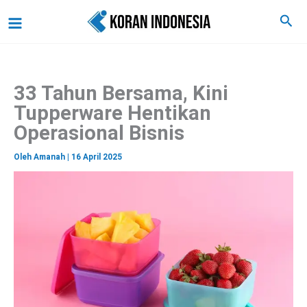
C
Lewati
Main
Cari
a
ke
r
Menu
i
konten
33 Tahun Bersama, Kini
Tupperware Hentikan
Operasional Bisnis
Oleh
Amanah
|
16 April 2025