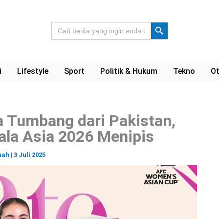
Search Button
Search
for:
i
Lifestyle
Sport
Politik & Hukum
Tekno
Ot
a Tumbang dari Pakistan,
ala Asia 2026 Menipis
nah
|
3 Juli 2025