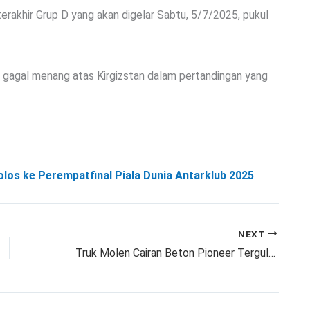
 terakhir Grup D yang akan digelar Sabtu, 5/7/2025, pukul
an gagal menang atas Kirgizstan dalam pertandingan yang
olos ke Perempatfinal Piala Dunia Antarklub 2025
NEXT
Truk Molen Cairan Beton Pioneer Terguling di Jl Kp Cangkurawok Desa Babakan Bogor, Lalu Lintas Dialihkan !