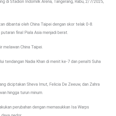
sung di Stadion Indomilk Arena, Tangerang, Rabu, 2/7/2025,
n dibantai oleh China Taipei dengan skor telak 0-8.
utaran final Piala Asia menjadi berat.
ir melawan China Taipei.
i tendangan Nadia Khan di menit ke-7 dan penalti Suha
g diciptakan Sheva Imut, Felicia De Zeeuw, dan Zahra
an hingga turun minum.
lakukan perubahan dengan memasukkan Isa Warps
 daya gedor.