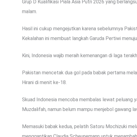
Grup D Kualifikasi Piala Asia Putri 2026 yang berlang
malam.
Hasil ini cukup mengejutkan karena sebelumnya Pakista
Kekalahan ini membuat langkah Garuda Pertiwi menuju p
Kini, Indonesia wajib meraih kemenangan di laga terakh
Pakistan mencetak dua gol pada babak pertama melalu
Hirani di menit ke-18.
Skuad Indonesia mencoba membalas lewat peluang yan
Muzdalifah, namun belum mampu menjebol gawang law
Memasuki babak kedua, pelatih Satoru Mochizuki me
menggantikan Claudia Scheunemann untuk menambah