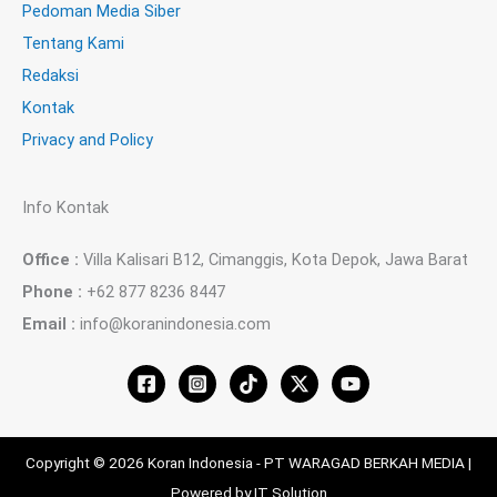
Pedoman Media Siber
Tentang Kami
Redaksi
Kontak
Privacy and Policy
Info Kontak
Office :
Villa Kalisari B12, Cimanggis, Kota Depok, Jawa Barat
Phone :
+62 877 8236 8447
Email :
info@koranindonesia.com
Copyright © 2026 Koran Indonesia - PT WARAGAD BERKAH MEDIA |
Powered by IT Solution