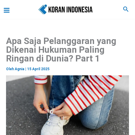
C
Lewati
Main
Cari
a
ke
r
Menu
i
konten
Apa Saja Pelanggaran yang
Dikenai Hukuman Paling
Ringan di Dunia? Part 1
Oleh
Agnia
|
15 April 2025