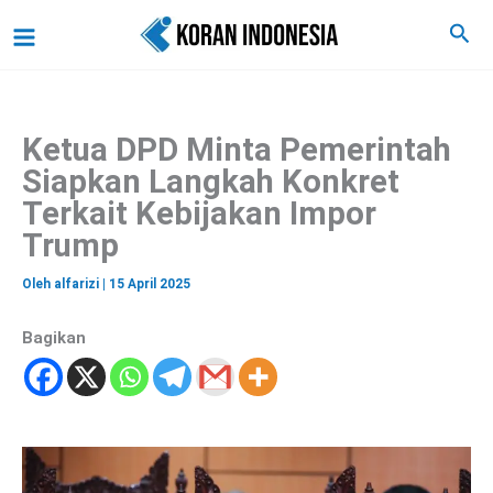
C
Lewati
Main
Cari
a
ke
r
Menu
i
konten
Ketua DPD Minta Pemerintah
Siapkan Langkah Konkret
Terkait Kebijakan Impor
Trump
Oleh
alfarizi
|
15 April 2025
Bagikan