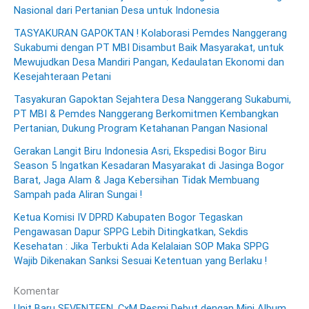
Nasional dari Pertanian Desa untuk Indonesia
TASYAKURAN GAPOKTAN ! Kolaborasi Pemdes Nanggerang
Sukabumi dengan PT MBI Disambut Baik Masyarakat, untuk
Mewujudkan Desa Mandiri Pangan, Kedaulatan Ekonomi dan
Kesejahteraan Petani
Tasyakuran Gapoktan Sejahtera Desa Nanggerang Sukabumi,
PT MBI & Pemdes Nanggerang Berkomitmen Kembangkan
Pertanian, Dukung Program Ketahanan Pangan Nasional
Gerakan Langit Biru Indonesia Asri, Ekspedisi Bogor Biru
Season 5 Ingatkan Kesadaran Masyarakat di Jasinga Bogor
Barat, Jaga Alam & Jaga Kebersihan Tidak Membuang
Sampah pada Aliran Sungai !
Ketua Komisi IV DPRD Kabupaten Bogor Tegaskan
Pengawasan Dapur SPPG Lebih Ditingkatkan, Sekdis
Kesehatan : Jika Terbukti Ada Kelalaian SOP Maka SPPG
Wajib Dikenakan Sanksi Sesuai Ketentuan yang Berlaku !
Komentar
Unit Baru SEVENTEEN, CxM Resmi Debut dengan Mini Album