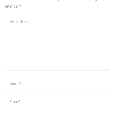
ditandai
*
Ketik
di
sini..
Name*
Email*