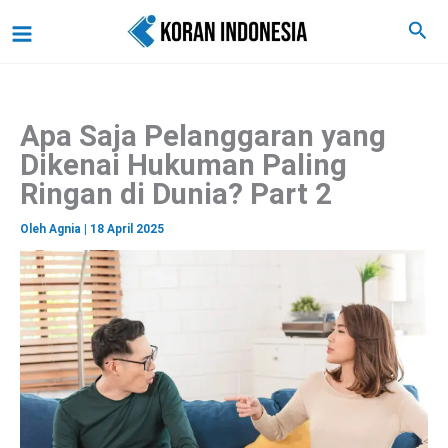
C
Lewati
Main
Cari
a
ke
r
Menu
i
konten
Apa Saja Pelanggaran yang
Dikenai Hukuman Paling
Ringan di Dunia? Part 2
Oleh
Agnia
|
18 April 2025