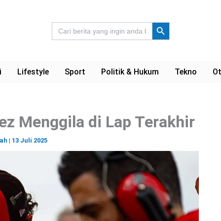
Search Button
Search
for:
i
Lifestyle
Sport
Politik & Hukum
Tekno
Ot
z Menggila di Lap Terakhir
ah
|
13 Juli 2025