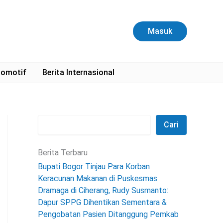
C
a
r
Masuk
i
omotif
Berita Internasional
Cari
Berita Terbaru
Bupati Bogor Tinjau Para Korban
Keracunan Makanan di Puskesmas
Dramaga di Ciherang, Rudy Susmanto:
Dapur SPPG Dihentikan Sementara &
Pengobatan Pasien Ditanggung Pemkab