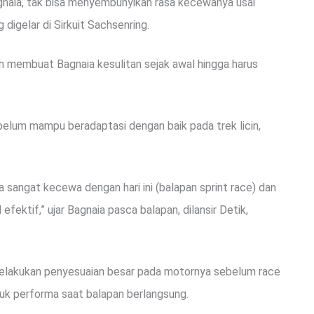
naia, tak bisa menyembunyikan rasa kecewanya usai
igelar di Sirkuit Sachsenring.
h membuat Bagnaia kesulitan sejak awal hingga harus
hat belum mampu beradaptasi dengan baik pada trek licin,
a sangat kecewa dengan hari ini (balapan sprint race) dan
fektif,” ujar Bagnaia pasca balapan, dilansir Detik,
lakukan penyesuaian besar pada motornya sebelum race
uk performa saat balapan berlangsung.