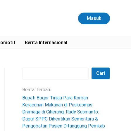
C
a
r
Masuk
i
omotif
Berita Internasional
Cari
Berita Terbaru
Bupati Bogor Tinjau Para Korban
Keracunan Makanan di Puskesmas
Dramaga di Ciherang, Rudy Susmanto:
Dapur SPPG Dihentikan Sementara &
Pengobatan Pasien Ditanggung Pemkab