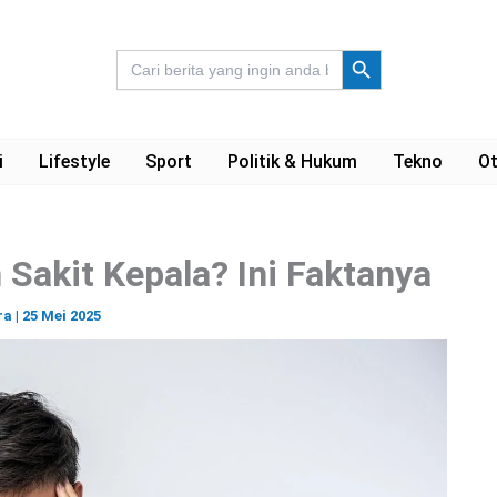
Search Button
Search
for:
i
Lifestyle
Sport
Politik & Hukum
Tekno
Ot
akit Kepala? Ini Faktanya
ra
|
25 Mei 2025