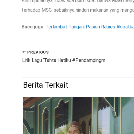
Kesimpulannya, tidak ada bukti kuat bahwa MSG menye
terhadap MSG, sebaiknya hindari makanan yang mengan
Baca juga
:
Terlambat Tangani Pasien Rabies Akibatk
PREVIOUS
Lirik Lagu ‘Tahta Hatiku #Pendampingmu’ Fajar Noor
Berita Terkait