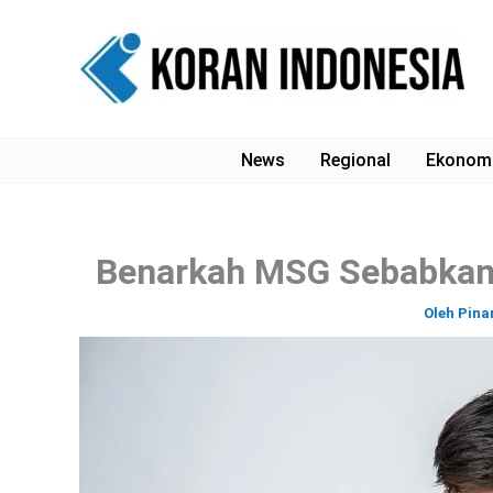
Lewati
ke
konten
News
Regional
Ekonom
Benarkah MSG Sebabkan S
Oleh
Pina