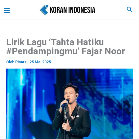
C
Lewati
Main
Cari
a
ke
r
Menu
i
konten
Lirik Lagu ‘Tahta Hatiku
#Pendampingmu’ Fajar Noor
Oleh
Pinara
|
25 Mei 2025