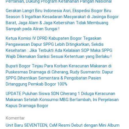
Pertanian, Dukung Program Ketahanan Pangan Nasional
Gerakan Langit Biru Indonesia Asri, Ekspedisi Bogor Biru
Season 5 Ingatkan Kesadaran Masyarakat di Jasinga Bogor
Barat, Jaga Alam & Jaga Kebersihan Tidak Membuang
Sampah pada Aliran Sungai !
Ketua Komisi IV DPRD Kabupaten Bogor Tegaskan
Pengawasan Dapur SPPG Lebih Ditingkatkan, Sekdis
Kesehatan : Jika Terbukti Ada Kelalaian SOP Maka SPPG
Wajib Dikenakan Sanksi Sesuai Ketentuan yang Berlaku !
Bupati Bogor Tinjau Para Korban Keracunan Makanan di
Puskesmas Dramaga di Ciherang, Rudy Susmanto: Dapur
SPPG Dihentikan Sementara & Pengobatan Pasien
Ditanggung Pemkab Bogor 100%
UPDATE Puluhan Siswa SDN Ciherang 1 Diduga Keracunan
Makanan Setelah Konsumsi MBG Bertambah, Ini Penjelasan
Kapus Dramaga Bogor
Komentar
Unit Baru SEVENTEEN, CxM Resmi Debut dengan Mini Album