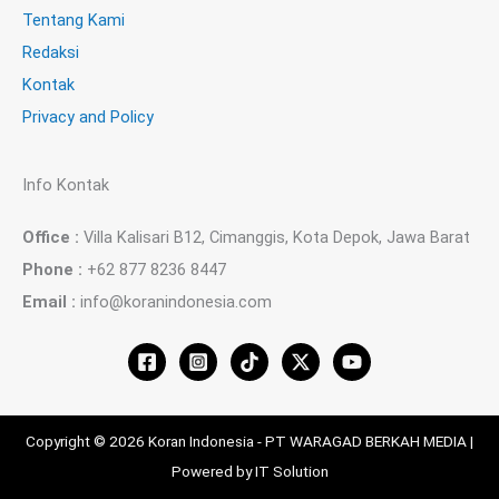
Tentang Kami
Redaksi
Kontak
Privacy and Policy
Info Kontak
Office :
Villa Kalisari B12, Cimanggis, Kota Depok, Jawa Barat
Phone :
+62 877 8236 8447
Email :
info@koranindonesia.com
Copyright © 2026 Koran Indonesia - PT WARAGAD BERKAH MEDIA |
Powered by IT Solution