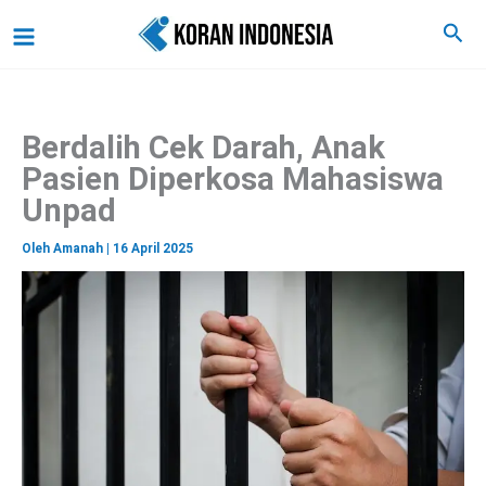
C
Lewati
Main
Cari
a
ke
r
Menu
i
konten
Berdalih Cek Darah, Anak
Pasien Diperkosa Mahasiswa
Unpad
Oleh
Amanah
|
16 April 2025