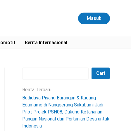
C
a
r
Masuk
i
omotif
Berita Internasional
Cari
Berita Terbaru
Budidaya Pisang Barangan & Kacang
Edamame di Nanggerang Sukabumi Jadi
Pilot Projek PSN08, Dukung Ketahanan
Pangan Nasional dari Pertanian Desa untuk
Indonesia