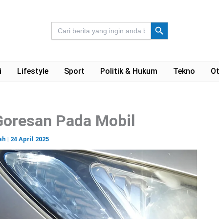
Search Button
Search
for:
i
Lifestyle
Sport
Politik & Hukum
Tekno
Ot
Goresan Pada Mobil
ah
|
24 April 2025