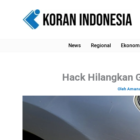
Lewati
ke
konten
News
Regional
Ekonom
Hack Hilangkan 
Oleh
Aman