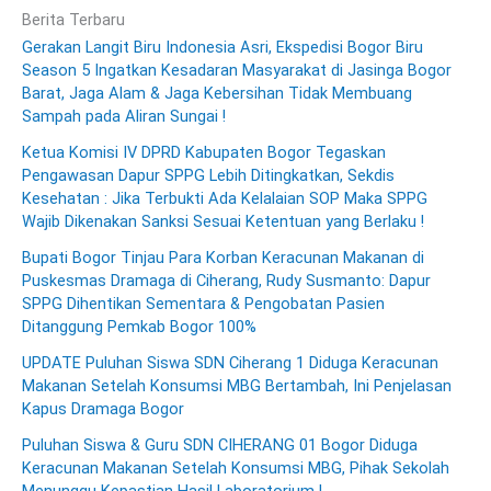
Berita Terbaru
Gerakan Langit Biru Indonesia Asri, Ekspedisi Bogor Biru
Season 5 Ingatkan Kesadaran Masyarakat di Jasinga Bogor
Barat, Jaga Alam & Jaga Kebersihan Tidak Membuang
Sampah pada Aliran Sungai !
Ketua Komisi IV DPRD Kabupaten Bogor Tegaskan
Pengawasan Dapur SPPG Lebih Ditingkatkan, Sekdis
Kesehatan : Jika Terbukti Ada Kelalaian SOP Maka SPPG
Wajib Dikenakan Sanksi Sesuai Ketentuan yang Berlaku !
Bupati Bogor Tinjau Para Korban Keracunan Makanan di
Puskesmas Dramaga di Ciherang, Rudy Susmanto: Dapur
SPPG Dihentikan Sementara & Pengobatan Pasien
Ditanggung Pemkab Bogor 100%
UPDATE Puluhan Siswa SDN Ciherang 1 Diduga Keracunan
Makanan Setelah Konsumsi MBG Bertambah, Ini Penjelasan
Kapus Dramaga Bogor
Puluhan Siswa & Guru SDN CIHERANG 01 Bogor Diduga
Keracunan Makanan Setelah Konsumsi MBG, Pihak Sekolah
Menunggu Kepastian Hasil Laboratorium !