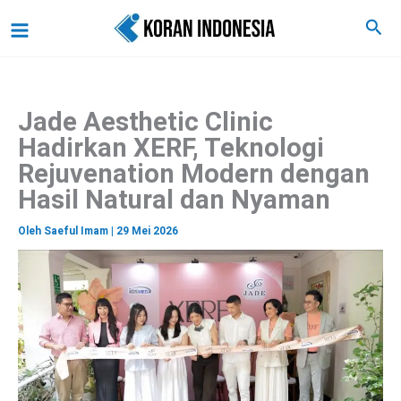
C
Lewati
Main
Cari
a
ke
r
Menu
i
konten
Jade Aesthetic Clinic
Hadirkan XERF, Teknologi
Rejuvenation Modern dengan
Hasil Natural dan Nyaman
Oleh
Saeful Imam
|
29 Mei 2026