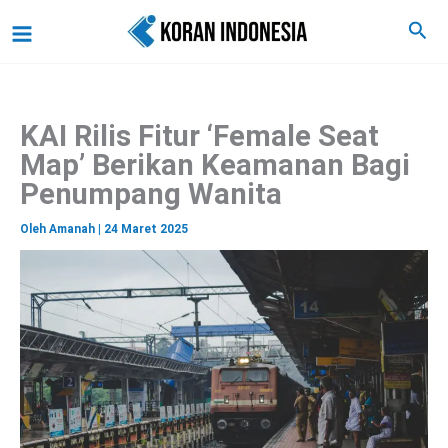
C
Lewati
Main
Cari
a
ke
r
Menu
i
konten
KAI Rilis Fitur ‘Female Seat
Map’ Berikan Keamanan Bagi
Penumpang Wanita
Oleh
Amanah
|
24 Maret 2025