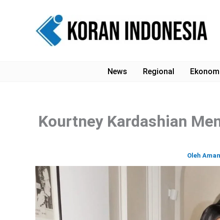
Lewati
ke
konten
News
Regional
Ekonom
Kourtney Kardashian Men
Oleh
Ama