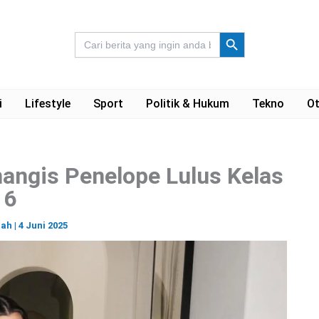
Search Button
Search
for:
i
Lifestyle
Sport
Politik & Hukum
Tekno
Ot
angis Penelope Lulus Kelas
6
nah
|
4 Juni 2025