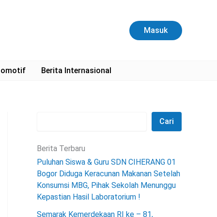
C
a
r
Masuk
i
omotif
Berita Internasional
Cari
Berita Terbaru
Puluhan Siswa & Guru SDN CIHERANG 01
Bogor Diduga Keracunan Makanan Setelah
Konsumsi MBG, Pihak Sekolah Menunggu
Kepastian Hasil Laboratorium !
Semarak Kemerdekaan RI ke – 81,