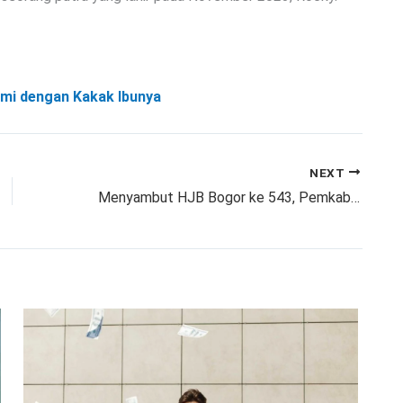
hmi dengan Kakak Ibunya
NEXT
Menyambut HJB Bogor ke 543, Pemkab Bogor Mengadakan Lomba Kebersihan Lingkungan, Begini Kata Kades Dramaga Yayat Supriyatna