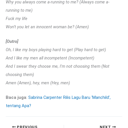
Why you always come a-running to me? (Always come a-
running to me)
Fuck my life
Won’t you let an innocent woman be? (Amen)
[Outro]
Oh, I like my boys playing hard to get (Play hard to get)
And I like my men all incompetent (Incompetent)
And I swear they choose me, I’m not choosing them (Not
choosing them)
Amen (Amen), hey, men (Hey, men)
Baca juga
:
Sabrina Carpenter Rilis Lagu Baru ‘Manchild’,
tentang Apa?
PREVIOUS
NEXT