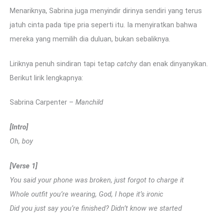
Menariknya, Sabrina juga menyindir dirinya sendiri yang terus
jatuh cinta pada tipe pria seperti itu. Ia menyiratkan bahwa
mereka yang memilih dia duluan, bukan sebaliknya.
Liriknya penuh sindiran tapi tetap
catchy
dan enak dinyanyikan.
Berikut lirik lengkapnya:
Sabrina Carpenter –
Manchild
[Intro]
Oh, boy
[Verse 1]
You said your phone was broken, just forgot to charge it
Whole outfit you’re wearing, God, I hope it’s ironic
Did you just say you’re finished? Didn’t know we started