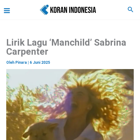
C
Lewati
Main
Cari
a
ke
r
Menu
i
konten
Lirik Lagu ‘Manchild’ Sabrina
Carpenter
Oleh
Pinara
|
6 Juni 2025