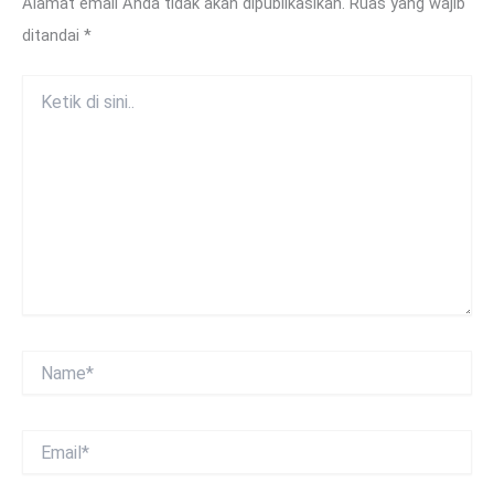
Alamat email Anda tidak akan dipublikasikan.
Ruas yang wajib
ditandai
*
Ketik
di
sini..
Name*
Email*