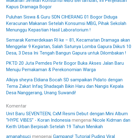
Makanan Setelah Konsumsi MBG Bertambah, Ini Penjelasan
Kapus Dramaga Bogor
Puluhan Siswa & Guru SDN CIHERANG 01 Bogor Diduga
Keracunan Makanan Setelah Konsumsi MBG, Pihak Sekolah
Menunggu Kepastian Hasil Laboratorium !
Semarak Kemerdekaan RI ke – 81, Kecamatan Dramaga akan
Menggelar 9 Kegiatan, Salah Satunya Lomba Gapura Diikuti 10
Desa, 3 Desa Ini Tengah Bangun Gapura untuk Dilombakan !
PKTD 20 Juta Pemdes Petir Bogor Buka Akses Jalan Baru
Menuju Pemakaman & Perekonomian Warga
Alkiya sheyra Eldiana Bocah SD sampaikan Pidato dengan
Tema Zakat Infaq Shadaqah Bikin Haru dan Nangis Kepala
Desa Nanggerang, Unang Suwandi!
Komentar
Unit Baru SEVENTEEN, CxM Resmi Debut dengan Mini Album
“HYPE VIBES” - Koran Indonesia
mengenai
Nicole Kidman dan
Keith Urban Berpisah Setelah 19 Tahun Menikah
amanahsuci
mengenai
Gampang! Tutorial Puding Viral