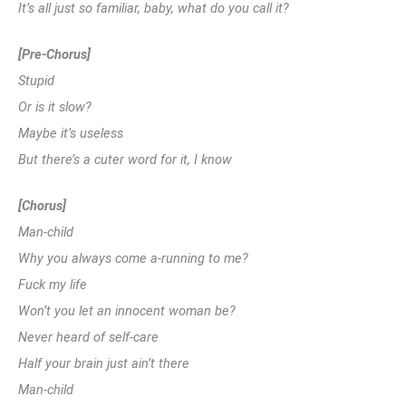
It’s all just so familiar, baby, what do you call it?
[Pre-Chorus]
Stupid
Or is it slow?
Maybe it’s useless
But there’s a cuter word for it, I know
[Chorus]
Man-child
Why you always come a-running to me?
Fuck my life
Won’t you let an innocent woman be?
Never heard of self-care
Half your brain just ain’t there
Man-child