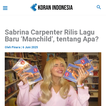
C
Lewati
Main
Cari
a
ke
r
Menu
i
konten
Sabrina Carpenter Rilis Lagu
Baru ‘Manchild’, tentang Apa?
Oleh
Pinara
|
6 Juni 2025