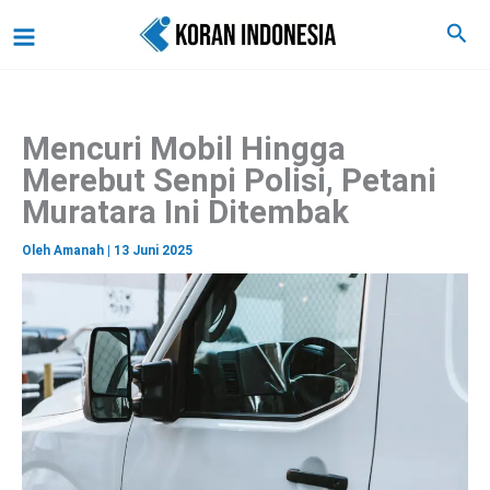
C
Lewati
Main
Cari
a
ke
r
Menu
i
konten
Mencuri Mobil Hingga
Merebut Senpi Polisi, Petani
Muratara Ini Ditembak
Oleh
Amanah
|
13 Juni 2025