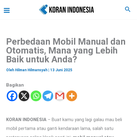
C
Lewati
Main
Cari
a
ke
r
Menu
i
konten
Perbedaan Mobil Manual dan
Otomatis, Mana yang Lebih
Baik untuk Anda?
Oleh
Hilman Hilmansyah
|
13 Juni 2025
Bagikan
KORAN INDONESIA
– Buat kamu yang lagi galau mau beli
mobil pertama atau ganti kendaraan lama, salah satu