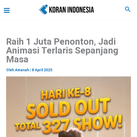
C
Lewati
Main
Cari
a
ke
r
Menu
i
konten
Raih 1 Juta Penonton, Jadi
Animasi Terlaris Sepanjang
Masa
Oleh
Amanah
|
8 April 2025