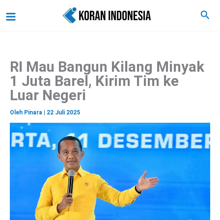
C
Lewati
Main
Cari
a
ke
r
Menu
i
konten
RI Mau Bangun Kilang Minyak
1 Juta Barel, Kirim Tim ke
Luar Negeri
Oleh
Pinara
|
22 Juli 2025