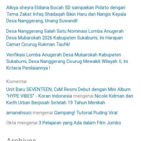
Alkiya sheyra Eldiana Bocah SD sampaikan Pidato dengan
Tema Zakat Infaq Shadaqah Bikin Haru dan Nangis Kepala
Desa Nanggerang, Unang Suwandi!
Desa Nanggerang Salah Satu Nominasi Lomba Anugerah
Desa Mubarokah 2026 Kabupaten Sukabumi, Ini Harapan
Camat Cicurug Rukman Taufik!
Verifikasi Lomba Anugerah Desa Mubarokah Kabupaten
Sukabumi, Desa Nanggerang Cicurug Mewakili Wilayah II, Ini
Kriteria Penilaiannya !
Komentar
Unit Baru SEVENTEEN, CxM Resmi Debut dengan Mini Album
“HYPE VIBES” - Koran Indonesia
mengenai
Nicole Kidman dan
Keith Urban Berpisah Setelah 19 Tahun Menikah
amanahsuci
mengenai
Gampang! Tutorial Puding Viral
Okta
mengenai
3 Pelajaran yang Ada dalam Film Jumbo
Archives