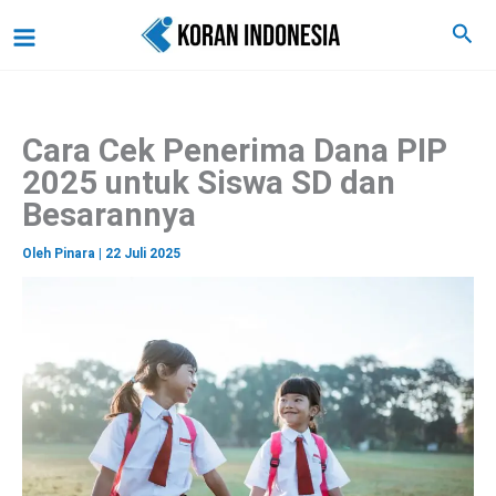
C
Lewati
Main
Cari
a
ke
r
Menu
i
konten
Cara Cek Penerima Dana PIP
2025 untuk Siswa SD dan
Besarannya
Oleh
Pinara
|
22 Juli 2025