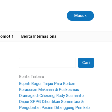
C
a
r
Masuk
i
omotif
Berita Internasional
Cari
Berita Terbaru
Bupati Bogor Tinjau Para Korban
Keracunan Makanan di Puskesmas
Dramaga di Ciherang, Rudy Susmanto:
Dapur SPPG Dihentikan Sementara &
Pengobatan Pasien Ditanggung Pemkab