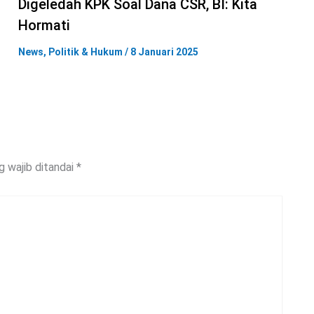
Digeledah KPK Soal Dana CSR, BI: Kita
Hormati
News
,
Politik & Hukum
/
8 Januari 2025
g wajib ditandai
*