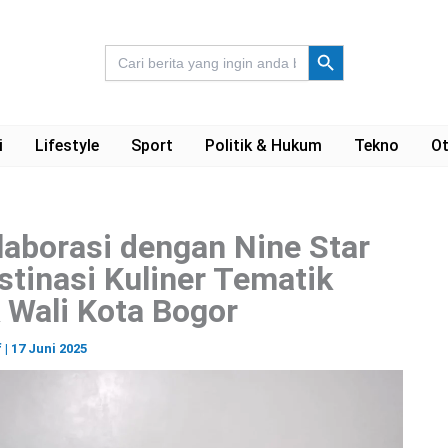
Search Button
Search
for:
i
Lifestyle
Sport
Politik & Hukum
Tekno
Ot
aborasi dengan Nine Star
stinasi Kuliner Tematik
 Wali Kota Bogor
f
|
17 Juni 2025