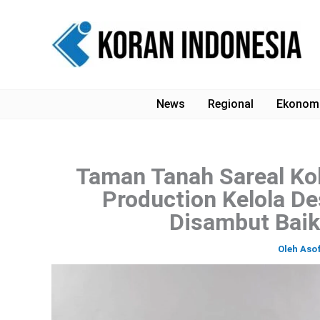
Lewati
ke
konten
News
Regional
Ekonom
Taman Tanah Sareal Kol
Production Kelola De
Disambut Baik
Oleh
Aso