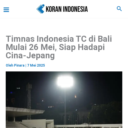
C
Lewati
Main
Cari
a
ke
r
Menu
i
konten
Timnas Indonesia TC di Bali
Mulai 26 Mei, Siap Hadapi
Cina-Jepang
Oleh
Pinara
|
7 Mei 2025