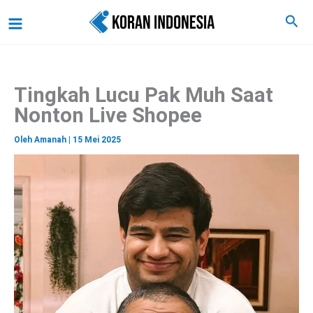
C
Lewati
Main
Cari
a
ke
r
Menu
i
konten
Tingkah Lucu Pak Muh Saat
Nonton Live Shopee
Oleh
Amanah
|
15 Mei 2025