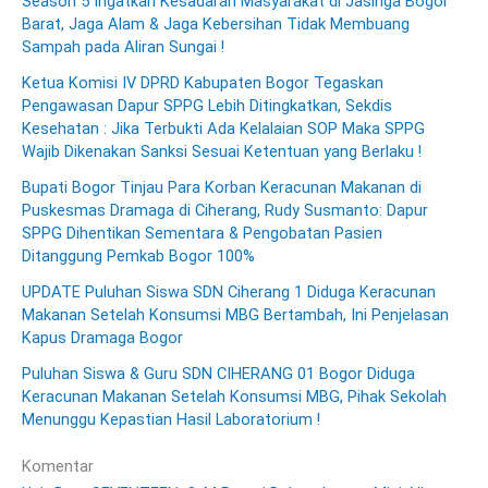
Season 5 Ingatkan Kesadaran Masyarakat di Jasinga Bogor
Barat, Jaga Alam & Jaga Kebersihan Tidak Membuang
Sampah pada Aliran Sungai !
Ketua Komisi IV DPRD Kabupaten Bogor Tegaskan
Pengawasan Dapur SPPG Lebih Ditingkatkan, Sekdis
Kesehatan : Jika Terbukti Ada Kelalaian SOP Maka SPPG
Wajib Dikenakan Sanksi Sesuai Ketentuan yang Berlaku !
Bupati Bogor Tinjau Para Korban Keracunan Makanan di
Puskesmas Dramaga di Ciherang, Rudy Susmanto: Dapur
SPPG Dihentikan Sementara & Pengobatan Pasien
Ditanggung Pemkab Bogor 100%
UPDATE Puluhan Siswa SDN Ciherang 1 Diduga Keracunan
Makanan Setelah Konsumsi MBG Bertambah, Ini Penjelasan
Kapus Dramaga Bogor
Puluhan Siswa & Guru SDN CIHERANG 01 Bogor Diduga
Keracunan Makanan Setelah Konsumsi MBG, Pihak Sekolah
Menunggu Kepastian Hasil Laboratorium !
Komentar