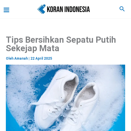
C
Lewati
Main
Cari
a
ke
r
Menu
i
konten
Tips Bersihkan Sepatu Putih
Sekejap Mata
Oleh
Amanah
|
22 April 2025