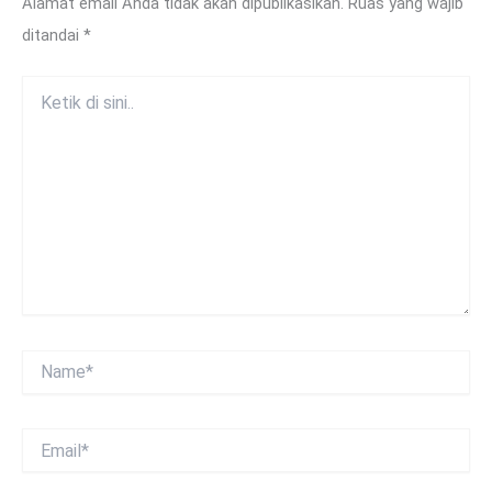
Alamat email Anda tidak akan dipublikasikan.
Ruas yang wajib
ditandai
*
Ketik
di
sini..
Name*
Email*