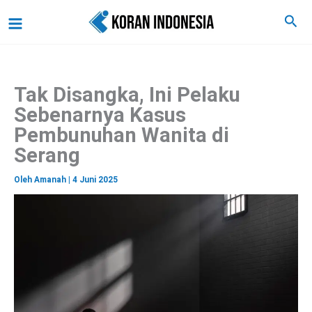
C
Lewati
Main
Cari
a
ke
r
Menu
i
konten
Tak Disangka, Ini Pelaku
Sebenarnya Kasus
Pembunuhan Wanita di
Serang
Oleh
Amanah
|
4 Juni 2025