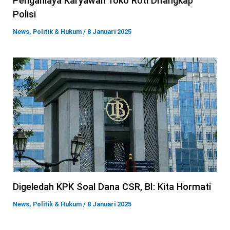
Penganiaya Karyawan Toko Roti Ditangkap
Polisi
News
,
Politik & Hukum
/
8 Januari 2025
Digeledah KPK Soal Dana CSR, BI: Kita Hormati
News
,
Politik & Hukum
/
8 Januari 2025