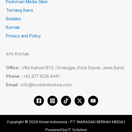
Pedoman Media Siber
Tentang Kami
Redaksi
Kontak
Privacy and Policy
Info Kontak
Office :
Villa Kalisari B12, Cimanggis, Kota Depok, Jawa Barat
Phone :
+62 877 8236 8447
Email :
info@koranindonesia.com
Copyright © 2026 Koran Indonesia - PT WARAGAD BERKAH MEDIA |
Powered by IT Solution