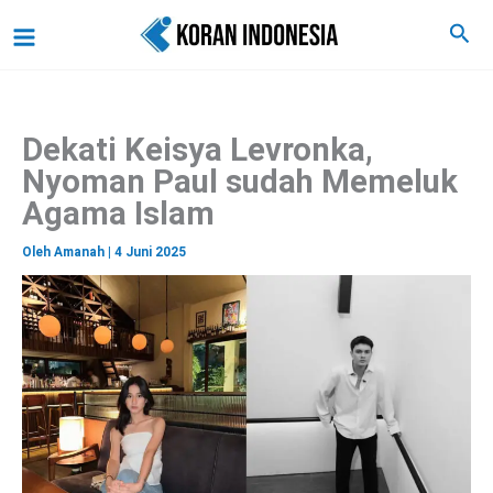
C
Lewati
Main
Cari
a
ke
r
Menu
i
konten
Dekati Keisya Levronka,
Nyoman Paul sudah Memeluk
Agama Islam
Oleh
Amanah
|
4 Juni 2025