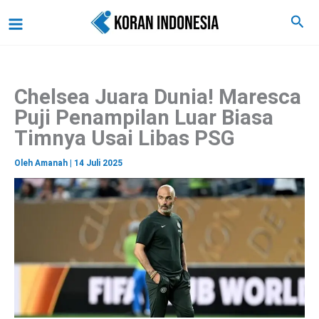
C
Lewati
Main
Cari
a
ke
r
Menu
i
konten
Chelsea Juara Dunia! Maresca
Puji Penampilan Luar Biasa
Timnya Usai Libas PSG
Oleh
Amanah
|
14 Juli 2025