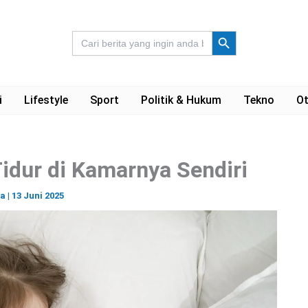
Search Button
Search
for:
i
Lifestyle
Sport
Politik & Hukum
Tekno
Ot
idur di Kamarnya Sendiri
ra
|
13 Juni 2025